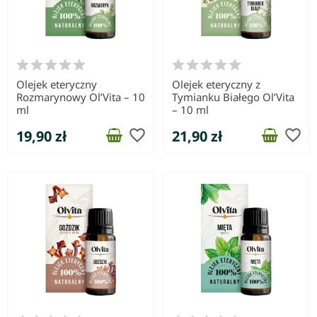
Olejek eteryczny
Olejek eteryczny z
Rozmarynowy Ol’Vita – 10
Tymianku Białego Ol’Vita
ml
– 10 ml
favorite_border
favorite_border
19,90 zł
21,90 zł