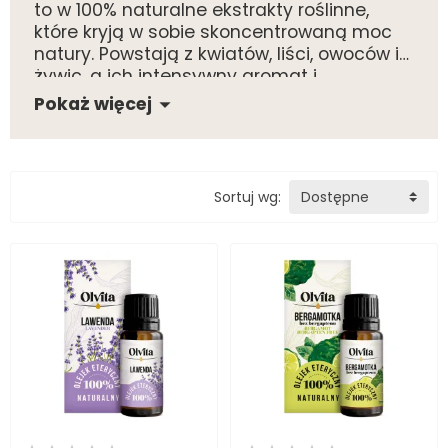
to w 100% naturalne ekstrakty roślinne,
które kryją w sobie skoncentrowaną moc
natury. Powstają z kwiatów, liści, owoców i
żywic, a ich intensywny aromat i
To czysta esencja roślin – naturalne
właściwości terapeutyczne sprawiają, że
Pokaż więcej
wsparcie dla ciała, umysłu i emocji.
od wieków wykorzystywane są w
aromaterapii, pielęgnacji skóry oraz
domowej profilaktyce zdrowotnej.
Sortuj wg:
Dostępne