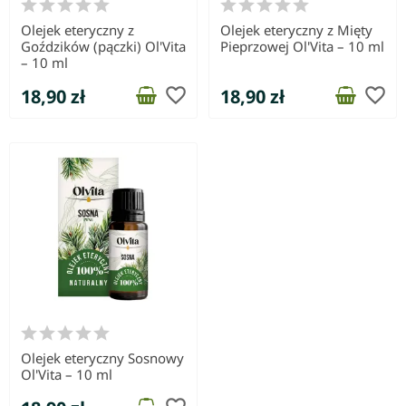
Olejek eteryczny z
Olejek eteryczny z Mięty
Goździków (pączki) Ol'Vita
Pieprzowej Ol'Vita – 10 ml
– 10 ml
favorite_border
favorite_border
18,90 zł
18,90 zł
Olejek eteryczny Sosnowy
Ol'Vita – 10 ml