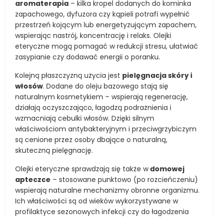
aromaterapia
– kilka kropel dodanych do kominka
zapachowego, dyfuzora czy kąpieli potrafi wypełnić
przestrzeń kojącym lub energetyzującym zapachem,
wspierając nastrój, koncentrację i relaks. Olejki
eteryczne mogą pomagać w redukcji stresu, ułatwiać
zasypianie czy dodawać energii o poranku.
Kolejną płaszczyzną użycia jest
pielęgnacja skóry i
włosów
. Dodane do oleju bazowego stają się
naturalnym kosmetykiem – wspierają regenerację,
działają oczyszczająco, łagodzą podrażnienia i
wzmacniają cebulki włosów. Dzięki silnym
właściwościom antybakteryjnym i przeciwgrzybiczym
są cenione przez osoby dbające o naturalną,
skuteczną pielęgnację.
Olejki eteryczne sprawdzają się także w
domowej
apteczce
– stosowane punktowo (po rozcieńczeniu)
wspierają naturalne mechanizmy obronne organizmu.
Ich właściwości są od wieków wykorzystywane w
profilaktyce sezonowych infekcji czy do łagodzenia