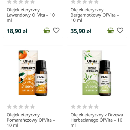
Olejek eteryczny
Olejek eteryczny
Lawendowy Ol'Vita – 10
Bergamotkowy Ol’Vita –
ml
10 ml
favorite_border
favorite_border
18,90 zł
35,90 zł
Olejek eteryczny
Olejek eteryczny z Drzewa
Pomarańczowy Ol’Vita –
Herbacianego Ol’Vita – 10
10 ml
ml