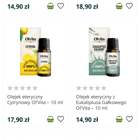
favorite_border
favorite_border
14,90 zł
18,90 zł
Olejek eteryczny
Olejek eteryczny z
Cytrynowy Ol’Vita – 10 ml
Eukaliptusa Gałkowego
Ol’Vita – 10 ml
favorite_border
favorite_border
17,90 zł
14,90 zł