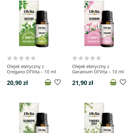
Olejek eteryczny z
Olejek eteryczny z
Oregano Ol’Vita – 10 ml
Geranium Ol’Vita – 10 ml
favorite_border
favorite_border
20,90 zł
21,90 zł