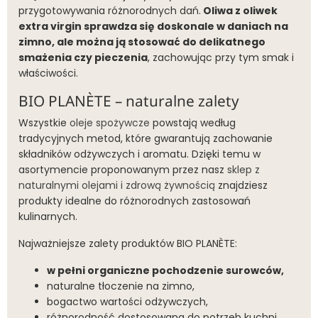
przygotowywania różnorodnych dań.
Oliwa z oliwek
extra virgin sprawdza się doskonale w daniach na
zimno, ale można ją stosować do delikatnego
smażenia czy pieczenia
, zachowując przy tym smak i
właściwości.
BIO PLANÈTE – naturalne zalety
Wszystkie
oleje spożywcze
powstają według
tradycyjnych metod, które gwarantują zachowanie
składników odżywczych i aromatu. Dzięki temu w
asortymencie proponowanym przez nasz
sklep z
naturalnymi olejami i zdrową żywnością
znajdziesz
produkty idealne do różnorodnych zastosowań
kulinarnych.
Najważniejsze zalety produktów BIO PLANÈTE:
w pełni organiczne pochodzenie surowców,
naturalne tłoczenie na zimno,
bogactwo wartości odżywczych,
różnorodność dostosowana do potrzeb kuchni,