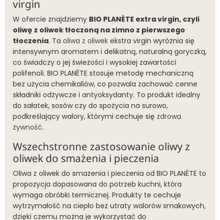
virgin
W ofercie znajdziemy
BIO PLANÈTE extra virg
in, czyli
oliwę z oliwek tłoczoną na zimno z pierwszego
tłoczenia
. Ta
oliwa z oliwek
ekstra virgin wyróżnia się
intensywnym aromatem i delikatną, naturalną goryczką,
co świadczy o jej świeżości i wysokiej zawartości
polifenoli. BIO PLANÈTE stosuje metodę mechaniczną
bez użycia chemikaliów, co pozwala zachować cenne
składniki odżywcze i antyoksydanty. To produkt idealny
do sałatek, sosów czy do spożycia na surowo,
podkreślający walory, którymi cechuje się
zdrowa
żywność
.
Wszechstronne zastosowanie oliwy z
oliwek do smażenia i pieczenia
Oliwa z oliwek do smażenia i pieczenia od BIO PLANÈTE to
propozycja dopasowana do potrzeb kuchni, która
wymaga obróbki termicznej. Produkty te cechuje
wytrzymałość na ciepło bez utraty walorów smakowych,
dzięki czemu można je wykorzystać do