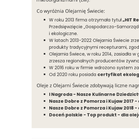
mikroorganizmami (EM).
Co wyróżnia Olejarnię Świecie:
W roku 2013 firma otrzymała tytuł
„HIT R
Przedsięwzięcie „Gospodarczo-Samorządo
i ekologiczne.
W latach 2013-2022 Olejarnia Świecie zrz
produkty tradycyjnymi recepturami, zgodn
Olejarnia Świece, w roku 2014, zasiadła w
zrzesza regionalnych producentów żywności
W 2016 roku w firmie wdrożono system za
Od 2020 roku posiada
certyfikat ekolo
Oleje z Olejarni Świecie zdobywają liczne nag
I Nagroda - Nasze Kulinarne Dziedzict
Nasze Dobre z Pomorza i Kujaw 2017
- 
Nasze Dobre z Pomorza i Kujaw 2018 -
Doceń polskie - Top produkt - dla ol