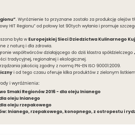
egionu”
. Wyróżnienie to przyznane zostało za produkcję olejów 
wy HIT Regionu” od połowy lat 90tych wyłania i promuje szcz
eszona była w
Europejskiej Sieci Dziedzictwa Kulinarnego Ku
e z naturą i dla zdrowia.
 gronie współtwórców działającego do dziś klastra spółdzielczego
 tradycyjnej, regionalnej i ekologicznej.
rządzania jakością zgodny z normą PN-EN ISO 90001:2009.
giczny
i od tego czasu oferuje kilka produktów z zielonym listkie
rody i wyróżnienia:
wo Smaki Regionów 2016 - dla oleju lnianego
dla oleju lnianego
 dla oleju rzepakowego
ejów: lnianego, rzepakowego, konopnego, z ostropestu i r