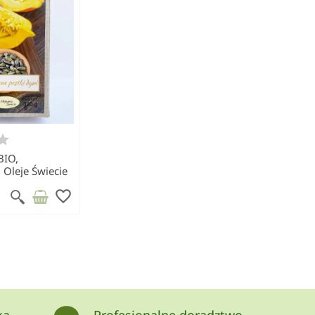
BIO,
 Oleje Świecie
favorite_border