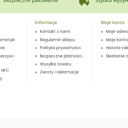
Bezpieczne pakowanie
Szybka wysył
Informacje
Moje konto
Kontakt z nami
Moje adres
smetyki
Regulamin sklepu
Moje konto
kie
Polityka prywatności
Historia z
warzyw i
Bezpieczne płatności
Śledzenie
Wysyłka towaru
e NFC
Zwroty i reklamacje
y