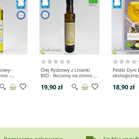
kowy -
Olej Rydzowy z Lnianki
Pestki Dyni 
mno -
BIO - tłoczony na zimno -
ekologiczne,
cie
Olejarnia Świecie
favorite_border
favorite_border
19,90 zł
18,90 zł