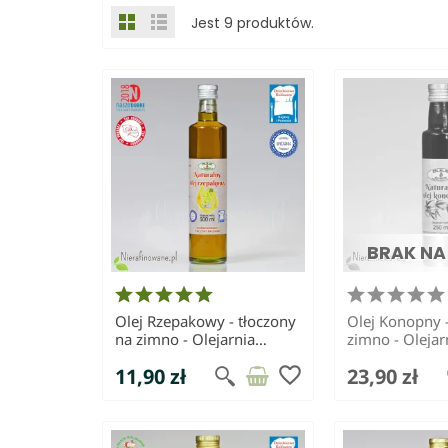
Jest 9 produktów.
BRAK NA
Olej Rzepakowy - tłoczony
Olej Konopny -
na zimno - Olejarnia
zimno - Olejar
Świecie
favorite_border
11,90 zł
23,90 zł