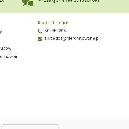
ka
Profesjonalne doradztwo
Kontakt z nami
501 551 295
y
sprzedaz@nierafinowane.pl
akupów
 zamówień