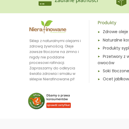
Zaufane płatności
Produkty
Zdrowe oleje
Naturalne ko
Sklep z naturalnymi olejami i
zdrową żywnością. Oleje
Produkty syp
zawsze tłoczone na zimno i
Przetwory z 
nigdy nie poddane
owoców
procesowi rafinacji.
Zapraszamy do odkrycia
Soki tłoczon
świata zdrowia i smaku w
Ocet jabłkow
sklepie Nierafinowane.pl!