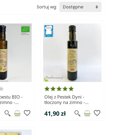
Sortuj wg:
Dostępne
pestu BIO -
Olej z Pestek Dyni -
 zimno -
tłoczony na zimno -
iecie
Olejarnia Świecie
favorite_border
favorite_border
41,90 zł