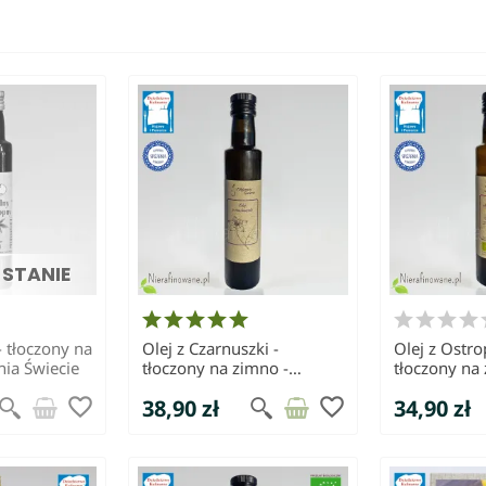
 STANIE
 tłoczony na
Olej z Czarnuszki -
Olej z Ostro
nia Świecie
tłoczony na zimno -
tłoczony na
Olejarnia Świecie
Olejarnia Św
favorite_border
favorite_border
38,90 zł
34,90 zł