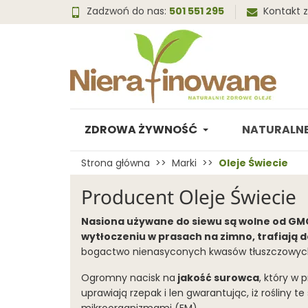
Zadzwoń do nas:
501 551 295
Kontakt 
ZDROWA ŻYWNOŚĆ
NATURALNE
Strona główna
Marki
Oleje Świecie
Producent Oleje Świecie
Nasiona używane do siewu są wolne od GMO
wytłoczeniu w prasach na zimno, trafiają d
bogactwo nienasyconych kwasów tłuszczowych,
Ogromny nacisk na
jakość surowca
, który w 
uprawiają rzepak i len gwarantując, iż rośliny 