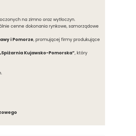
tłoczonych na zimno oraz wytłoczyn.
ególnie cenne dokonania rynkowe, samorządowe
jawy i Pomorze
, promującej firmy produkujące
„Spiżarnia Kujawsko-Pomorska”
, który
m.
ydzowego