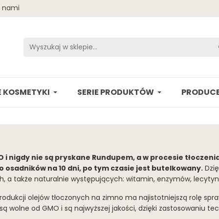
z nami
 KOSMETYKI
SERIE PRODUKTÓW
PRODUCE
 i nigdy nie są pryskane Rundupem, a w
procesie tłoczenia
o osadników na 10 dni, po tym czasie jest butelkowany.
Dzię
 a także naturalnie występujących: witamin, enzymów, lecytyn
produkcji olejów tłoczonych na zimno ma najistotniejszą rolę sp
te są wolne od GMO i są najwyższej jakości, dzięki zastosowaniu 