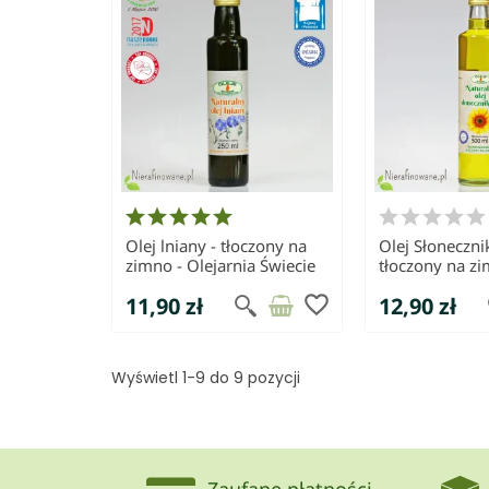
Olej lniany - tłoczony na
Olej Słoneczni
zimno - Olejarnia Świecie
tłoczony na zi
Olejarnia Świe
favorite_border
11,90 zł
12,90 zł
Wyświetl 1-9 do 9 pozycji