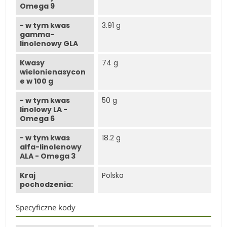
Omega 9
- w tym kwas
3.91 g
gamma-
linolenowy GLA
Kwasy
74 g
wielonienasycon
e w 100 g
- w tym kwas
50 g
linolowy LA -
Omega 6
- w tym kwas
18.2 g
alfa-linolenowy
ALA - Omega 3
Kraj
Polska
pochodzenia:
Specyficzne kody