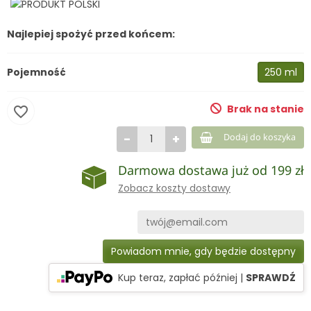
Najlepiej spożyć przed końcem:
Pojemność
250 ml
Brak na stanie
favorite_border
−
+
Dodaj do koszyka
Darmowa dostawa już od 199 zł
Zobacz koszty dostawy
Powiadom mnie, gdy będzie dostępny
Kup teraz, zapłać później
|
SPRAWDŹ