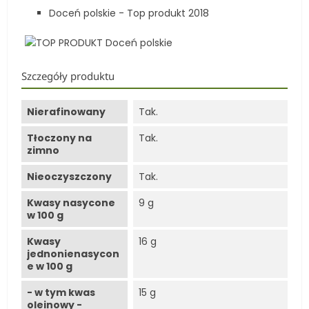
Doceń polskie - Top produkt 2018
Szczegóły produktu
Nierafinowany
Tak.
Tłoczony na
Tak.
zimno
Nieoczyszczony
Tak.
Kwasy nasycone
9 g
w 100 g
Kwasy
16 g
jednonienasycon
e w 100 g
- w tym kwas
15 g
oleinowy -