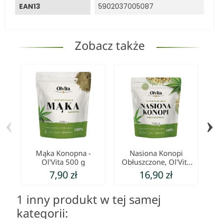
EAN13
5902037005087
Zobacz także
‹
›
Mąka Konopna -
Nasiona Konopi
Ol'Vita 500 g
Obłuszczone, Ol'Vita
250 g
7,90 zł
16,90 zł
1 inny produkt w tej samej
kategorii: