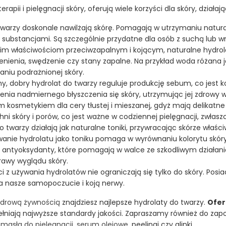
pii i pielęgnacji skóry, oferują wiele korzyści dla skóry, działa
 twarzy doskonale nawilżają skórę. Pomagają w utrzymaniu natura
i substancjami. Są szczególnie przydatne dla osób z suchą lub wr
woim właściwościom przeciwzapalnym i kojącym, naturalne hydro
ienienia, swędzenie czy stany zapalne. Na przykład woda różana j
iu podrażnionej skóry.
ny, dobry hydrolat do twarzy reguluje produkcję sebum, co jest k
enia nadmiernego błyszczenia się skóry, utrzymując jej zdrowy 
ym kosmetykiem dla cery tłustej i mieszanej, gdyż mają delikat
i skóry i porów, co jest ważne w codziennej pielęgnacji, zwłaszcz
o twarzy działają jak naturalne toniki, przywracając skórze właśc
anie hydrolatu jako toniku pomaga w wyrównaniu kolorytu skóry i
ją antyoksydanty, które pomagają w walce ze szkodliwym działan
rawy wyglądu skóry.
ści z używania hydrolatów nie ograniczają się tylko do skóry. Posi
a nasze samopoczucie i koją nerwy.
 zdrową żywnością
znajdziesz najlepsze hydrolaty do twarzy.
Ofer
pełniają najwyższe standardy jakości. Zapraszamy również do zap
,
masła do pielęgnacji
,
serum olejowe
, peelingi czy glinki.