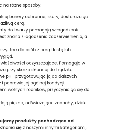
jąc na różne sposoby:
lnej bariery ochronnej skóry, dostarczając
ażliwą cerą.
laty do twarzy pomagają w łagodzeniu
est znana z łagodzenia zaczerwienienia, a
orzystne dla osób z cerą tłustą lub
wygląd.
ne właściwości oczyszczające. Pomagają w
a przy skórze skłonnej do trądziku.
iwe pH i przygotowując ją do dalszych
 poprawie jej ogólnej kondycji.
iem wolnych rodników, przyczyniając się do
adają piękne, odświeżające zapachy, dzięki
ujemy produkty pochodzące od
oznania się z naszymi innymi kategoriami,