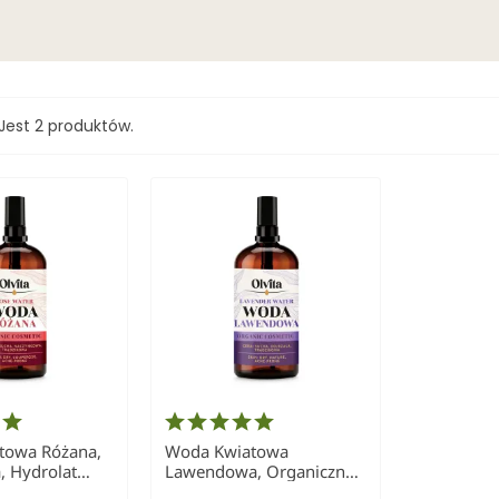
Jest 2 produktów.
towa Różana,
Woda Kwiatowa
, Hydrolat
Lawendowa, Organiczna,
 ml
Hydrolat Ol'Vita 100 ml