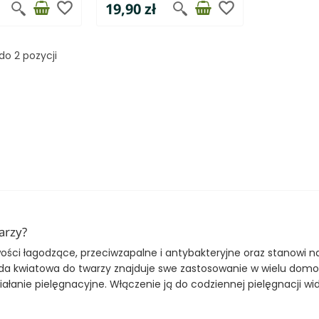
favorite_border
favorite_border
19,90 zł
do 2 pozycji
arzy?
ści łagodzące, przeciwzapalne i antybakteryjne oraz stanowi na
da kwiatowa do twarzy znajduje swe zastosowanie w wielu dom
ałanie pielęgnacyjne. Włączenie ją do codziennej pielęgnacji wi