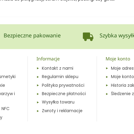
Bezpieczne pakowanie
Szybka wysył
Informacje
Moje konto
Kontakt z nami
Moje adres
smetyki
Regulamin sklepu
Moje konto
kie
Polityka prywatności
Historia z
warzyw i
Bezpieczne płatności
Śledzenie
Wysyłka towaru
e NFC
Zwroty i reklamacje
y