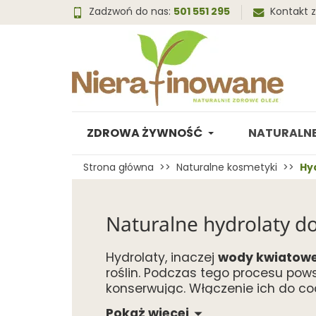
Zadzwoń do nas:
501 551 295
Kontakt 
ZDROWA ŻYWNOŚĆ
NATURALNE
Strona główna
Naturalne kosmetyki
Hy
Naturalne hydrolaty d
Hydrolaty, inaczej
wody kwiatowe
roślin. Podczas tego procesu powst
konserwując. Włączenie ich do cod
Pokaż więcej