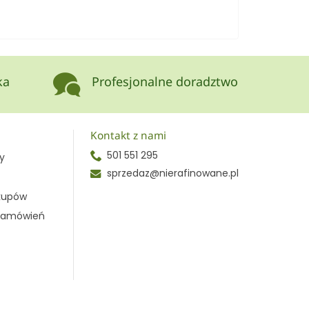
ka
Profesjonalne doradztwo
Kontakt z nami
501 551 295
y
sprzedaz@nierafinowane.pl
akupów
 zamówień