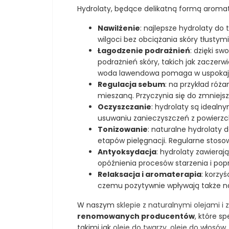
sterole i
Spożywczego im.
Hydrolaty, będące delikatną formą aromatera
mikroelementy.
Prof. Wacława
Olej z czarnuszki
Dąbrowskiego w
egipskiej
Nawilżenie
: najlepsze hydrolaty do
Warszawie. - I
charakteryzuje się
miejsce "Nasze
wilgoci bez obciążania skóry tłustym
ostrzejszym
kulinarne
smakiem w
Łagodzenie podrażnień
: dzięki s
dziedzictwo" 2014
porównaniu z
r. - Nominacją do
podrażnień skóry, takich jak zaczerw
olejem z
nagrody „Perła
czarnuszki
woda lawendowa pomaga w uspokajan
Roku” 2014. -
tłoczonej w
Regulacja sebum
: na przykład róża
Złotym Medalem
Polsce.
Natura Food 2019
Zdobywca
mieszaną. Przyczynia się do zmniejsz
- w kategorii
tytułu: Laur
Oczyszczanie
: hydrolaty są idealn
"Produkt
Konsumenta
specjalnego
2025
usuwaniu zanieczyszczeń z powierzchn
przeznaczenia
Tonizowanie
: naturalne hydrolaty d
żywieniowego". -
Laur Konsumenta
etapów pielęgnacji. Regularne stosow
2025
Antyoksydacja
: hydrolaty zawiera
opóźnienia procesów starzenia i pop
Relaksacja i aromaterapia
: korzy
czemu pozytywnie wpływają także n
W naszym
sklepie z naturalnymi olejami i
renomowanych producentów
, które s
takimi jak
oleje do twarzy
,
oleje do włosów