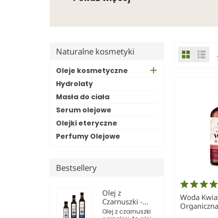
Naturalne kosmetyki
Oleje kosmetyczne
Hydrolaty
Masła do ciała
Serum olejowe
Olejki eteryczne
Perfumy Olejowe
Bestsellery
Olej z
Woda Kwia
Czarnuszki -
Organiczna
zimnotłoczony,
Olej z czarnuszki
Ol'Vita 100