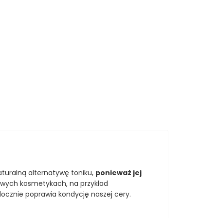
turalną alternatywę toniku,
ponieważ jej
owych kosmetykach, na przykład
docznie poprawia kondycję naszej cery.