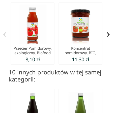
‹
›
Przecier Pomidorowy,
Koncentrat
ekologiczny, Biofood
pomidorowy, BIO,
ekologiczny, BioFood
e
8,10 zł
11,30 zł
10 innych produktów w tej samej
kategorii: