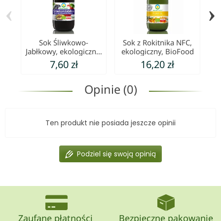
‹
›
Sok Śliwkowo-
Sok z Rokitnika NFC,
Jabłkowy, ekologiczny,
ekologiczny, BioFood
ek
NFC, Biofood
7,60 zł
16,20 zł
Opinie (0)
Ten produkt nie posiada jeszcze opinii
Podziel się swoją opinią
Zaufane płatności
Bezpieczne pakowanie