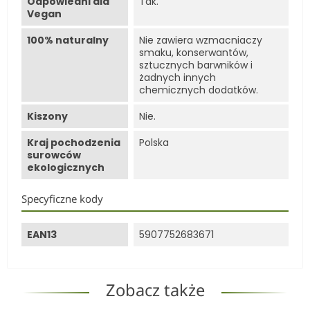
Odpowiedni dla
Tak.
Vegan
100% naturalny
Nie zawiera wzmacniaczy
smaku, konserwantów,
sztucznych barwników i
żadnych innych
chemicznych dodatków.
Kiszony
Nie.
Kraj pochodzenia
Polska
surowców
ekologicznych
Specyficzne kody
EAN13
5907752683671
Zobacz także