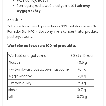
Wzmacniają
kości
.
Pomagają zachować elastyczność i
zdrowy
wygląd skóry
.
Składniki:
Sok z ekologicznych pomidorów 99%, sól kłodawska 1%
Pomidor Bio: NFC - tłoczony, nie z koncentratu, produkt
pasteryzowany.
Wartość odżywcza w 100 ml produktu:
Wartość energetyczna
80 kJ / 19 kcal
Tłuszcz
<0,5 g
- w tym kwasy tłuszczowe nasycone
<0,1 g
Węglowodany
4,0 g
- w tym cukry
2,9 g
Białko
0,7 g
Sól
0,73 g