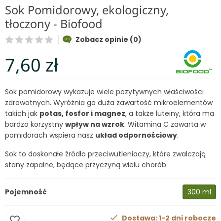
Sok Pomidorowy, ekologiczny,
tłoczony - Biofood
Zobacz opinie (0)
7,60 zł
Sok pomidorowy wykazuje wiele pozytywnych właściwości
zdrowotnych. Wyróżnia go duża zawartość mikroelementów
takich jak
potas, fosfor i magnez
, a także luteiny, która ma
bardzo korzystny
wpływ na wzrok
. Witamina C zawarta w
pomidorach wspiera nasz
układ odpornościowy
.
Sok to doskonałe źródło przeciwutleniaczy, które zwalczają
stany zapalne, będące przyczyną wielu chorób.
Pojemność
300 ml
Dostawa: 1-2 dni robocze
favorite_border