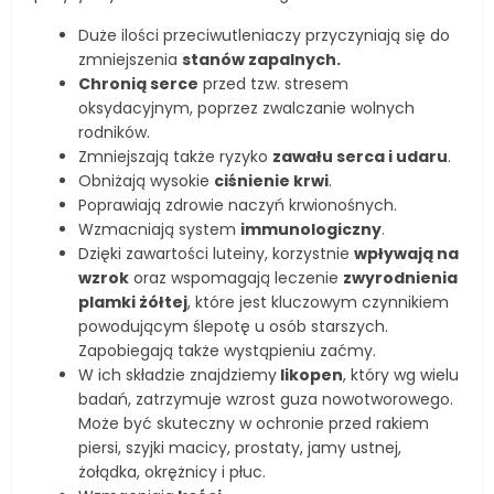
Duże ilości przeciwutleniaczy przyczyniają się do
zmniejszenia
stanów zapalnych.
Chronią serce
przed tzw. stresem
oksydacyjnym, poprzez zwalczanie wolnych
rodników.
Zmniejszają także ryzyko
zawału serca i udaru
.
Obniżają wysokie
ciśnienie krwi
.
Poprawiają zdrowie naczyń krwionośnych.
Wzmacniają system
immunologiczny
.
Dzięki zawartości luteiny, korzystnie
wpływają na
wzrok
oraz wspomagają leczenie
zwyrodnienia
plamki żółtej
, które jest kluczowym czynnikiem
powodującym ślepotę u osób starszych.
Zapobiegają także wystąpieniu zaćmy.
W ich składzie znajdziemy
likopen
, który wg wielu
badań, zatrzymuje wzrost guza nowotworowego.
Może być skuteczny w ochronie przed rakiem
piersi, szyjki macicy, prostaty, jamy ustnej,
żołądka, okrężnicy i płuc.