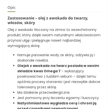
Opis
Zastosowanie
– olej z awokado do twarzy,
włosów, skóry
Olej z awokado tłoczony na zimno to wszechstronny
produkt, który dzięki swoim naturalnym właściwościom
przynosi ulgę i pielęgnuje nawet najbardziej
wymagającą skórę.
Hamuje parowanie wody ze skóry, odżywia ją i
doskonale nawilża.
Olejek z awokado na twarz
posiada w swoim
składzie kwas Omega 7
– wykazujący
powinowactwo z ludzkim sebum – dzięki temu
opóźnia procesy starzenia i jest niezwykle dobrze
tolerowany przez skórę.
Ma działanie przeciwalergiczne.
Jest pomocny przy leczeniu egzemy i łuszczycy.
Natychmiastowo wygładza cerę i chroni ją
przed czynnikami zewnętrznymi.