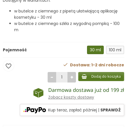
Dostępny w wariantach:
w butelce z ciemnego z pipetą ułatwiającą aplikację
kosmetyku - 30 ml
w butelce z ciemnego szkła z wygodną pompką - 100
m
Pojemność
30 ml
100 ml
Dostawa: 1-2 dni robocze
favorite_border
−
+
Dodaj do koszyka
Darmowa dostawa już od 199 zł
Zobacz koszty dostawy
Kup teraz, zapłać później
|
SPRAWDŹ