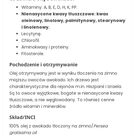
Witaminy: A, B, E, D, H, K, PP.
Nienasycone kwasy tłuszczowe: kwas
oleinowy, linolowy, palmitynowy, stearynowy
i linolenowy.
Lecytynę.
Chlorofil.
Aminokwasy i proteiny.
Fitosterole.
Pochodzenie i otrzymywanie
Olej otrzymywany jest w wyniku tłoczenia na zimno
miąższu owoców awokado. Ich drzewo jest
charakterystyczne dla rejonów m.in. Hiszpanii i Izraela.
Są to owoce wyjątkowe, bogate w nienasycone kwasy
tłuszczowe, a nie węglowodany. To również cenne
źródło witamin i minerałów.
Skład/INCI
100% olej z awokado tłoczony na zimno/
Persea
gratissima oil