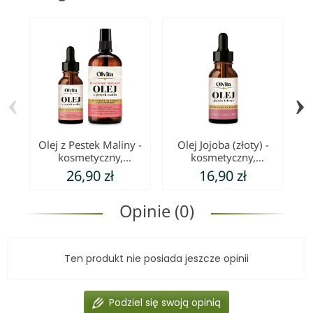
‹
›
Olej z Pestek Maliny -
Olej Jojoba (złoty) -
kosmetyczny,
kosmetyczny,
zimnotłoczony Ol'Vita
zimnotłoczony Ol'Vita
z
26,90 zł
16,90 zł
- 30 ml
Opinie (0)
Ten produkt nie posiada jeszcze opinii
Podziel się swoją opinią