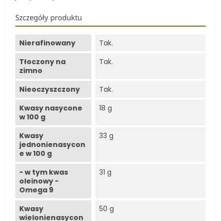
Szczegóły produktu
Nierafinowany
Tak.
Tłoczony na
Tak.
zimno
Nieoczyszczony
Tak.
Kwasy nasycone
18 g
w 100 g
Kwasy
33 g
jednonienasycon
e w 100 g
- w tym kwas
31 g
oleinowy -
Omega 9
Kwasy
50 g
wielonienasycon