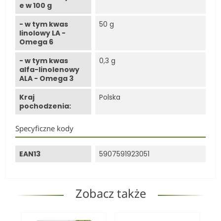
e w 100 g
- w tym kwas
50 g
linolowy LA -
Omega 6
- w tym kwas
0,3 g
alfa-linolenowy
ALA - Omega 3
Kraj
Polska
pochodzenia:
Specyficzne kody
EAN13
5907591923051
Zobacz także