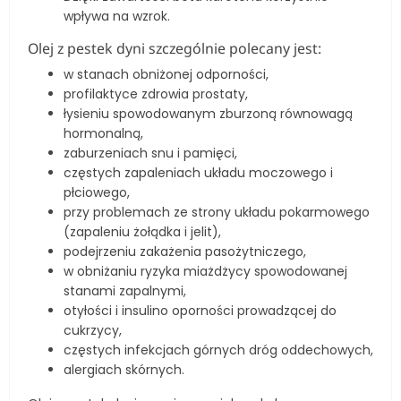
wpływa na wzrok.
Olej z pestek dyni szczególnie polecany jest:
w stanach obniżonej odporności,
profilaktyce zdrowia prostaty,
łysieniu spowodowanym zburzoną równowagą
hormonalną,
zaburzeniach snu i pamięci,
częstych zapaleniach układu moczowego i
płciowego,
przy problemach ze strony układu pokarmowego
(zapaleniu żołądka i jelit),
podejrzeniu zakażenia pasożytniczego,
w obniżaniu ryzyka miażdżycy spowodowanej
stanami zapalnymi,
otyłości i insulino oporności prowadzącej do
cukrzycy,
częstych infekcjach górnych dróg oddechowych,
alergiach skórnych.