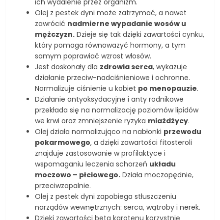
ich wydalenie przez organizm.
Olej z pestek dyni może zatrzymać, a nawet
zawrócić
nadmierne wypadanie wosów u
mężczyzn.
Dzieje się tak dzięki zawartości cynku,
który pomaga równoważyć hormony, a tym
samym poprawiać wzrost włosów.
Jest doskonały dla
zdrowia serca
, wykazuje
działanie przeciw-nadciśnieniowe i ochronne.
Normalizuje ciśnienie u kobiet
po menopauzie
.
Działanie antyoksydacyjne i anty rodnikowe
przekłada się na normalizację poziomów lipidów
we krwi oraz zmniejszenie ryzyka
miażdżycy
.
Olej działa normalizująco na nabłonki
przewodu
pokarmowego
, a dzięki zawartości fitosteroli
znajduje zastosowanie w profilaktyce i
wspomaganiu leczenia schorzeń
układu
moczowo – płciowego.
Działa moczopędnie,
przeciwzapalnie.
Olej z pestek dyni zapobiega stłuszczeniu
narządów wewnętrznych: serca, wątroby i nerek.
Dzięki zawartości beta karotenu korzystnie