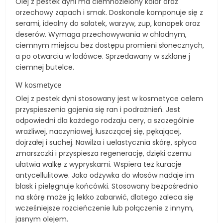
Olej z pestek dyni ma ciemnozielony kolor oraz
orzechowy zapach i smak. Doskonale komponuje się z
serami, idealny do sałatek, warzyw, zup, kanapek oraz
deserów. Wymaga przechowywania w chłodnym,
ciemnym miejscu bez dostępu promieni słonecznych,
a po otwarciu w lodówce. Sprzedawany w szklane j
ciemnej butelce.
W kosmetyce
Olej z pestek dyni stosowany jest w kosmetyce celem
przyspieszenia gojenia się ran i podrażnień. Jest
odpowiedni dla każdego rodzaju cery, a szczególnie
wrażliwej, naczyniowej, łuszczącej się, pękającej,
dojrzałej i suchej. Nawilża i uelastycznia skórę, spłyca
zmarszczki i przyspiesza regenerację, dzięki czemu
ułatwia walkę z wypryskami. Wspiera też kuracje
antycellulitowe. Jako odżywka do włosów nadaje im
blask i pielęgnuje końcówki. Stosowany bezpośrednio
na skórę może ją lekko zabarwić, dlatego zaleca się
wcześniejsze rozcieńczenie lub połączenie z innym,
jasnym olejem.