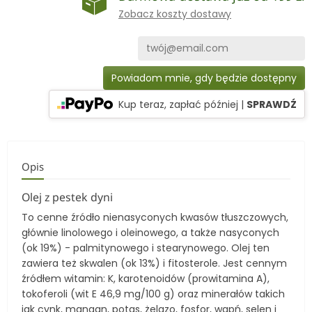
Zobacz koszty dostawy
Powiadom mnie, gdy będzie dostępny
Kup teraz, zapłać później
|
SPRAWDŹ
Opis
Olej z pestek dyni
To cenne źródło nienasyconych kwasów tłuszczowych,
głównie linolowego i oleinowego, a także nasyconych
(ok 19%) - palmitynowego i stearynowego. Olej ten
zawiera też skwalen (ok 13%) i fitosterole. Jest cennym
źródłem witamin: K, karotenoidów (prowitamina A),
tokoferoli (wit E 46,9 mg/100 g) oraz minerałów takich
jak cynk, mangan, potas, żelazo, fosfor, wapń, selen i