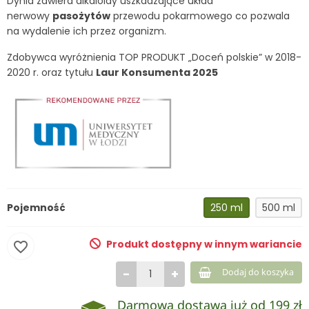
Dynia zawiera alkaloidy uszkadzające układ
nerwowy
pasożytów
przewodu pokarmowego co pozwala
na wydalenie ich przez organizm.
Zdobywca wyróżnienia TOP PRODUKT „Doceń polskie” w 2018-
2020 r. oraz tytułu
Laur Konsumenta 2025
Pojemność
250 ml
500 ml
Produkt dostępny w innym wariancie
favorite_border
−
+
Dodaj do koszyka
Darmowa dostawa już od 199 zł