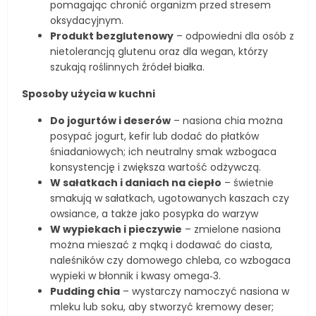
pomagając chronić organizm przed stresem
oksydacyjnym.
Produkt bezglutenowy
– odpowiedni dla osób z
nietolerancją glutenu oraz dla wegan, którzy
szukają roślinnych źródeł białka.
Sposoby użycia w kuchni
Do jogurtów i deserów
– nasiona chia można
posypać jogurt, kefir lub dodać do płatków
śniadaniowych; ich neutralny smak wzbogaca
konsystencję i zwiększa wartość odżywczą.
W sałatkach i daniach na ciepło
– świetnie
smakują w sałatkach, ugotowanych kaszach czy
owsiance, a także jako posypka do warzyw
W wypiekach i pieczywie
– zmielone nasiona
można mieszać z mąką i dodawać do ciasta,
naleśników czy domowego chleba, co wzbogaca
wypieki w błonnik i kwasy omega‑3.
Pudding chia
– wystarczy namoczyć nasiona w
mleku lub soku, aby stworzyć kremowy deser;