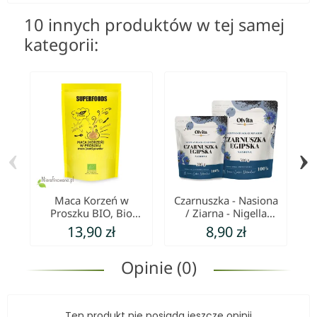
10 innych produktów w tej samej
kategorii:
‹
›
Maca Korzeń w
Czarnuszka - Nasiona
Proszku BIO, Bio
/ Ziarna - Nigella
Br
Planet
Sativa, Ol'Vita
13,90 zł
8,90 zł
Opinie (0)
Ten produkt nie posiada jeszcze opinii