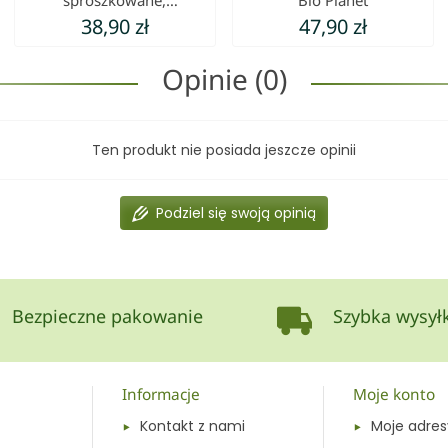
sproszkowane,
Bio Planet
nieodtłuszczone, Bio
38,90 zł
47,90 zł
Planet
Opinie (0)
Ten produkt nie posiada jeszcze opinii
Podziel się swoją opinią
Bezpieczne pakowanie
Szybka wysył
Informacje
Moje konto
Kontakt z nami
Moje adres