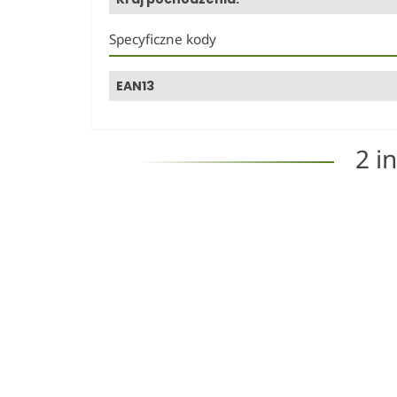
Specyficzne kody
EAN13
2 i