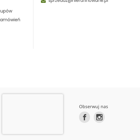
sprzedaz@nierafinowane.pl
akupów
 zamówień
Obserwuj nas