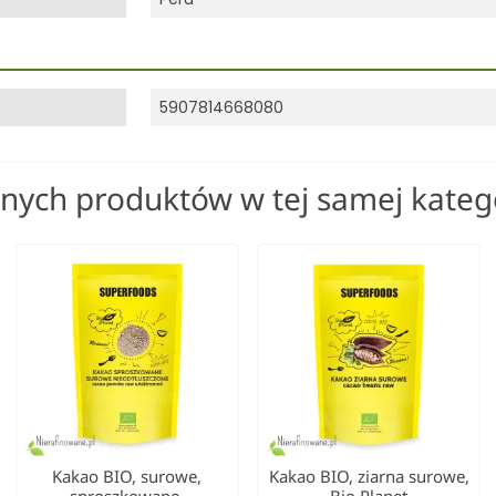
5907814668080
nnych produktów w tej samej katego
Kakao BIO, surowe,
Kakao BIO, ziarna surowe,