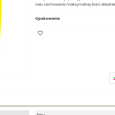
celu zachowania maksymalnej ilości składni
Opakowanie
favorite_border
Peru