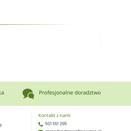
ka
Profesjonalne doradztwo
Kontakt z nami
501 551 295
y