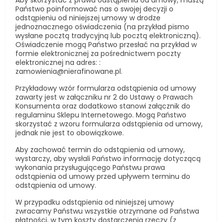
Aby skorzystać z prawa odstąpienia od umowy, muszą
Państwo poinformować nas o swojej decyzji o
odstąpieniu od niniejszej umowy w drodze
jednoznacznego oświadczenia (na przykład pismo
wysłane pocztą tradycyjną lub pocztą elektroniczną).
Oświadczenie mogą Państwo przesłać na przykład w
formie elektronicznej za pośrednictwem poczty
elektronicznej na adres: :
zamowienia@nierafinowane.pl.
Przykładowy wzór formularza odstąpienia od umowy
zawarty jest w załączniku nr 2 do Ustawy o Prawach
Konsumenta oraz dodatkowo stanowi załącznik do
regulaminu Sklepu Internetowego. Mogą Państwo
skorzystać z wzoru formularza odstąpienia od umowy,
jednak nie jest to obowiązkowe.
Aby zachować termin do odstąpienia od umowy,
wystarczy, aby wysłali Państwo informację dotyczącą
wykonania przysługującego Państwu prawa
odstąpienia od umowy przed upływem terminu do
odstąpienia od umowy.
W przypadku odstąpienia od niniejszej umowy
zwracamy Państwu wszystkie otrzymane od Państwa
płatności, w tym koszty dostarczenia rzeczy (z