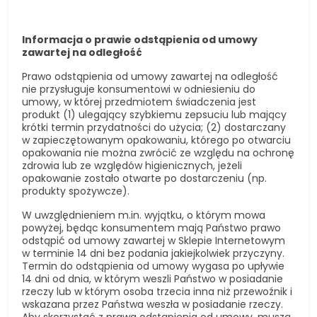
Informacja o prawie odstąpienia od umowy
zawartej na odległość
Prawo odstąpienia od umowy zawartej na odległość
nie przysługuje konsumentowi w odniesieniu do
umowy, w której przedmiotem świadczenia jest
produkt (1) ulegający szybkiemu zepsuciu lub mający
krótki termin przydatności do użycia; (2) dostarczany
w zapieczętowanym opakowaniu, którego po otwarciu
opakowania nie można zwrócić ze względu na ochronę
zdrowia lub ze względów higienicznych, jeżeli
opakowanie zostało otwarte po dostarczeniu (np.
produkty spożywcze).
W uwzględnieniem m.in. wyjątku, o którym mowa
powyżej, będąc konsumentem mają Państwo prawo
odstąpić od umowy zawartej w Sklepie Internetowym
w terminie 14 dni bez podania jakiejkolwiek przyczyny.
Termin do odstąpienia od umowy wygasa po upływie
14 dni od dnia, w którym weszli Państwo w posiadanie
rzeczy lub w którym osoba trzecia inna niż przewoźnik i
wskazana przez Państwa weszła w posiadanie rzeczy.