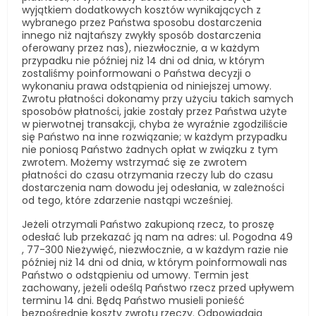
wyjątkiem dodatkowych kosztów wynikających z
wybranego przez Państwa sposobu dostarczenia
innego niż najtańszy zwykły sposób dostarczenia
oferowany przez nas), niezwłocznie, a w każdym
przypadku nie później niż 14 dni od dnia, w którym
zostaliśmy poinformowani o Państwa decyzji o
wykonaniu prawa odstąpienia od niniejszej umowy.
Zwrotu płatności dokonamy przy użyciu takich samych
sposobów płatności, jakie zostały przez Państwa użyte
w pierwotnej transakcji, chyba że wyraźnie zgodziliście
się Państwo na inne rozwiązanie; w każdym przypadku
nie poniosą Państwo żadnych opłat w związku z tym
zwrotem. Możemy wstrzymać się ze zwrotem
płatności do czasu otrzymania rzeczy lub do czasu
dostarczenia nam dowodu jej odesłania, w zależności
od tego, które zdarzenie nastąpi wcześniej.
Jeżeli otrzymali Państwo zakupioną rzecz, to proszę
odesłać lub przekazać ją nam na adres: ul. Pogodna 49
, 77-300 Nieżywięć, niezwłocznie, a w każdym razie nie
później niż 14 dni od dnia, w którym poinformowali nas
Państwo o odstąpieniu od umowy. Termin jest
zachowany, jeżeli odeślą Państwo rzecz przed upływem
terminu 14 dni. Będą Państwo musieli ponieść
bezpośrednie koszty zwrotu rzeczy. Odpowiadają