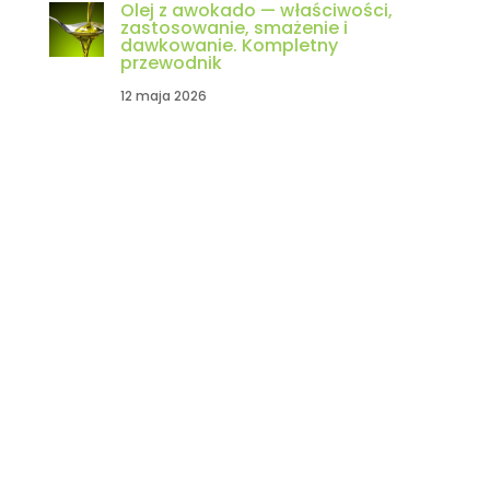
Olej z awokado — właściwości,
zastosowanie, smażenie i
dawkowanie. Kompletny
przewodnik
12 maja 2026
Olej z orzechów macadamia –
właściwości, korzyści i
zastosowanie w codziennej diecie
8 grudnia 2025
Olej z pestek moreli – właściwości,
korzyści i zastosowanie. Poznaj jego
moc!
8 grudnia 2025
Który olej ma najwięcej Omega-3?
Poradnik zdrowego wyboru
10 listopada 2025