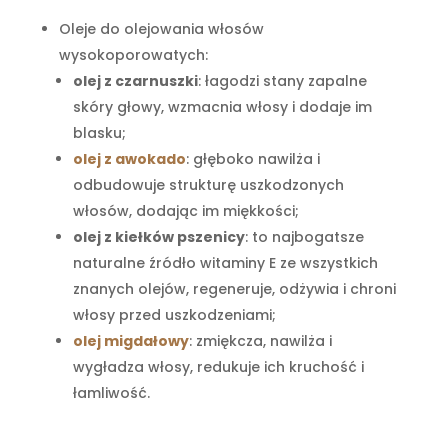
Oleje do olejowania włosów
wysokoporowatych:
olej z czarnuszki
: łagodzi stany zapalne
skóry głowy, wzmacnia włosy i dodaje im
blasku;
olej z awokado
: głęboko nawilża i
odbudowuje strukturę uszkodzonych
włosów, dodając im miękkości;
olej z kiełków pszenicy
: to najbogatsze
naturalne źródło witaminy E ze wszystkich
znanych olejów, regeneruje, odżywia i chroni
włosy przed uszkodzeniami;
olej migdałowy
: zmiękcza, nawilża i
wygładza włosy, redukuje ich kruchość i
łamliwość.