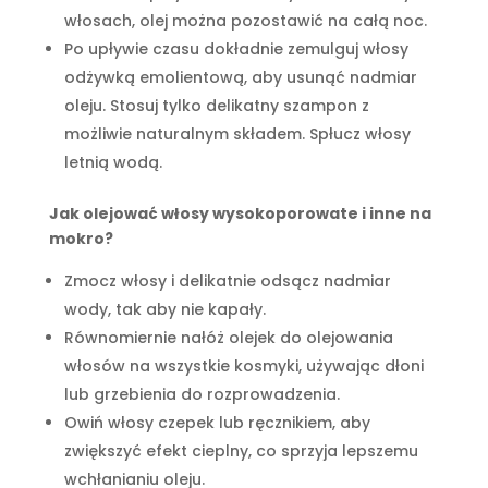
włosach, olej można pozostawić na całą noc.
Po upływie czasu dokładnie zemulguj włosy
odżywką emolientową, aby usunąć nadmiar
oleju. Stosuj tylko delikatny szampon z
możliwie naturalnym składem. Spłucz włosy
letnią wodą.
Jak olejować włosy wysokoporowate i inne na
mokro?
Zmocz włosy i delikatnie odsącz nadmiar
wody, tak aby nie kapały.
Równomiernie nałóż olejek do olejowania
włosów na wszystkie kosmyki, używając dłoni
lub grzebienia do rozprowadzenia.
Owiń włosy czepek lub ręcznikiem, aby
zwiększyć efekt cieplny, co sprzyja lepszemu
wchłanianiu oleju.