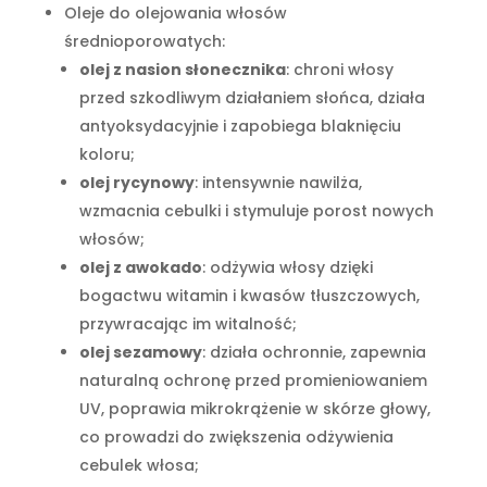
Oleje do olejowania włosów
średnioporowatych:
olej z nasion słonecznika
: chroni włosy
przed szkodliwym działaniem słońca, działa
antyoksydacyjnie i zapobiega blaknięciu
koloru;
olej rycynowy
: intensywnie nawilża,
wzmacnia cebulki i stymuluje porost nowych
włosów;
olej z awokado
: odżywia włosy dzięki
bogactwu witamin i kwasów tłuszczowych,
przywracając im witalność;
olej sezamowy
: działa ochronnie, zapewnia
naturalną ochronę przed promieniowaniem
UV, poprawia mikrokrążenie w skórze głowy,
co prowadzi do zwiększenia odżywienia
cebulek włosa;