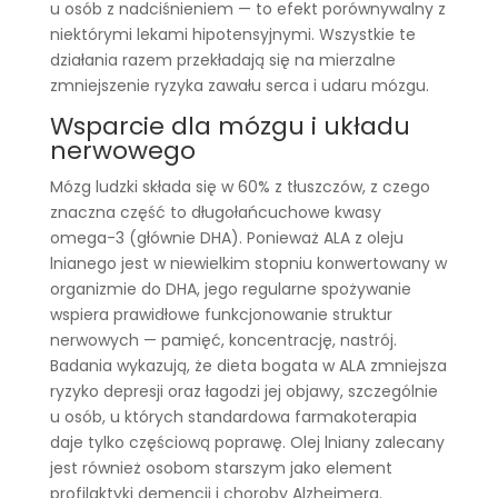
u osób z nadciśnieniem — to efekt porównywalny z
niektórymi lekami hipotensyjnymi. Wszystkie te
działania razem przekładają się na mierzalne
zmniejszenie ryzyka zawału serca i udaru mózgu.
Wsparcie dla mózgu i układu
nerwowego
Mózg ludzki składa się w 60% z tłuszczów, z czego
znaczna część to długołańcuchowe kwasy
omega-3 (głównie DHA). Ponieważ ALA z oleju
lnianego jest w niewielkim stopniu konwertowany w
organizmie do DHA, jego regularne spożywanie
wspiera prawidłowe funkcjonowanie struktur
nerwowych — pamięć, koncentrację, nastrój.
Badania wykazują, że dieta bogata w ALA zmniejsza
ryzyko depresji oraz łagodzi jej objawy, szczególnie
u osób, u których standardowa farmakoterapia
daje tylko częściową poprawę. Olej lniany zalecany
jest również osobom starszym jako element
profilaktyki demencji i choroby Alzheimera.