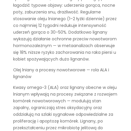
łagodzić typowe objawy: uderzenia gorąca, nocne
poty, zaburzenia snu, drażliwość. Regularne
stosowanie oleju lnianego (1–2 łyżki dziennie) przez
co najmniej 12 tygodni redukuje intensywność
uderzeń gorąca o 30–50%. Dodatkowo lignany
wykazują działanie ochronne przeciw nowotworom
hormonozależnym — w metaanalizach obserwuje
się 18% niższe ryzyko zachorowania na raka piersi u
kobiet spożywających dużo lignanów.
Olej lniany a procesy nowotworowe — rola ALA i
lignanów
Kwasy omega-3 (ALA) oraz lignany obecne w oleju
lnianym wpływają na procesy związane z rozwojem
komórek nowotworowych — modulują stan
zapalny, ograniczają stres oksydacyjny oraz
oddziałują na szlaki sygnałowe odpowiedzialne za
proliferację i apoptozę komórek. Lignany, po
przekształceniu przez mikrobiotę jelitową do