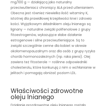
mg/100 g — działającą jako naturalny
przeciwutleniacz chroniący ALA przed utlenianiem.
Obecna jest również niewielka ilość witaminy K,
istotnej dla prawidłowej krzepliwości krwi i zdrowia
kości. Wyjątkowym składnikiem oleju lnianego są
lignany — naturalne związki polifenolowe z grupy
fitoestrogenów, wykazujące słabe działanie
estrogenowe i silne przeciwutleniające. Są to
związki szczególnie cenne dla kobiet w okresie
okołomenopauzalnym oraz dla osób z grupy ryzyka
chorób hormonozależnych (np. raka piersi). Olej
zawiera też fitosterole — roślinne odpowiedniki
cholesterolu, które konkurują z nim o wchłanianie w
jelitach i pomagają obniżać poziom LDL.
Właściwości zdrowotne
oleju lnianego
Działanie prozdrowotne oleju lnianego zostało