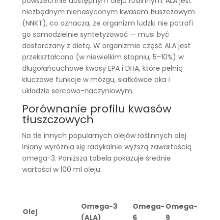
powszechnie dostępnym oleju roślinnym. ALA jest
niezbędnym nienasyconym kwasem tłuszczowym
(NNKT), co oznacza, że organizm ludzki nie potrafi
go samodzielnie syntetyzować — musi być
dostarczany z dietą. W organizmie część ALA jest
przekształcana (w niewielkim stopniu, 5–10%) w
długołańcuchowe kwasy EPA i DHA, które pełnią
kluczowe funkcje w mózgu, siatkówce oka i
układzie sercowo-naczyniowym.
Porównanie profilu kwasów
tłuszczowych
Na tle innych popularnych olejów roślinnych olej
lniany wyróżnia się radykalnie wyższą zawartością
omega-3. Poniższa tabela pokazuje średnie
wartości w 100 ml oleju:
Omega-3
Omega-
Omega-
Olej
(ALA)
6
9