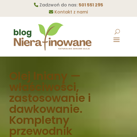
Zadzwoń do nas:
501 551 295
Kontakt z nami
Olej lniany —
właściwości,
zastosowanie i
dawkowanie.
Kompletny
przewodnik