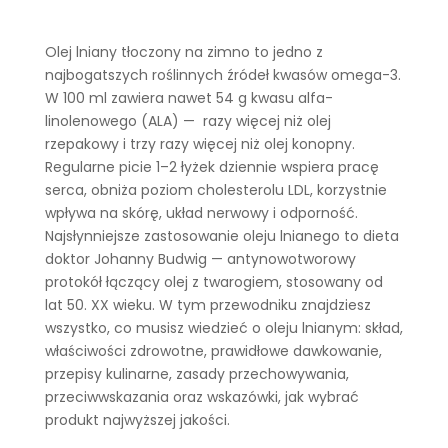
Olej lniany tłoczony na zimno to jedno z
najbogatszych roślinnych źródeł kwasów omega-3.
W 100 ml zawiera nawet 54 g kwasu alfa-
linolenowego (ALA) — razy więcej niż olej
rzepakowy i trzy razy więcej niż olej konopny.
Regularne picie 1–2 łyżek dziennie wspiera pracę
serca, obniża poziom cholesterolu LDL, korzystnie
wpływa na skórę, układ nerwowy i odporność.
Najsłynniejsze zastosowanie oleju lnianego to dieta
doktor Johanny Budwig — antynowotworowy
protokół łączący olej z twarogiem, stosowany od
lat 50. XX wieku. W tym przewodniku znajdziesz
wszystko, co musisz wiedzieć o oleju lnianym: skład,
właściwości zdrowotne, prawidłowe dawkowanie,
przepisy kulinarne, zasady przechowywania,
przeciwwskazania oraz wskazówki, jak wybrać
produkt najwyższej jakości.