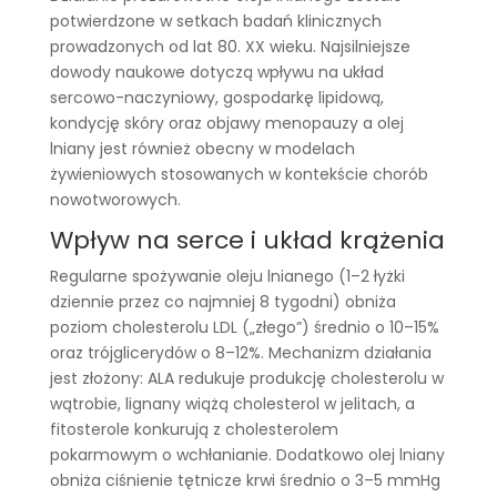
potwierdzone w setkach badań klinicznych
prowadzonych od lat 80. XX wieku. Najsilniejsze
dowody naukowe dotyczą wpływu na układ
sercowo-naczyniowy, gospodarkę lipidową,
kondycję skóry oraz objawy menopauzy a olej
lniany jest również obecny w modelach
żywieniowych stosowanych w kontekście chorób
nowotworowych.
Wpływ na serce i układ krążenia
Regularne spożywanie oleju lnianego (1–2 łyżki
dziennie przez co najmniej 8 tygodni) obniża
poziom cholesterolu LDL („złego”) średnio o 10–15%
oraz trójglicerydów o 8–12%. Mechanizm działania
jest złożony: ALA redukuje produkcję cholesterolu w
wątrobie, lignany wiążą cholesterol w jelitach, a
fitosterole konkurują z cholesterolem
pokarmowym o wchłanianie. Dodatkowo olej lniany
obniża ciśnienie tętnicze krwi średnio o 3–5 mmHg