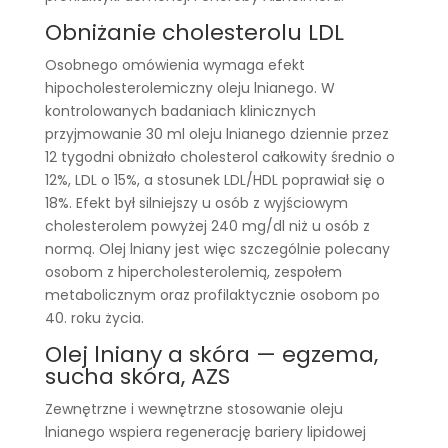
Obniżanie cholesterolu LDL
Osobnego omówienia wymaga efekt
hipocholesterolemiczny oleju lnianego. W
kontrolowanych badaniach klinicznych
przyjmowanie 30 ml oleju lnianego dziennie przez
12 tygodni obniżało cholesterol całkowity średnio o
12%, LDL o 15%, a stosunek LDL/HDL poprawiał się o
18%. Efekt był silniejszy u osób z wyjściowym
cholesterolem powyżej 240 mg/dl niż u osób z
normą. Olej lniany jest więc szczególnie polecany
osobom z hipercholesterolemią, zespołem
metabolicznym oraz profilaktycznie osobom po
40. roku życia.
Olej lniany a skóra — egzema,
sucha skóra, AZS
Zewnętrzne i wewnętrzne stosowanie oleju
lnianego wspiera regenerację bariery lipidowej