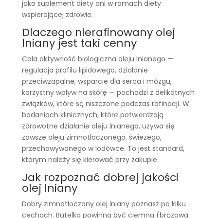
jako suplement diety ani w ramach diety
wspierającej zdrowie.
Dlaczego nierafinowany olej
lniany jest taki cenny
Cała aktywność biologiczna oleju lnianego —
regulacja profilu lipidowego, działanie
przeciwzapalne, wsparcie dla serca i mózgu,
korzystny wpływ na skórę — pochodzi z delikatnych
związków, które są niszczone podczas rafinacji. W
badaniach klinicznych, które potwierdzają
zdrowotne działanie oleju lnianego, używa się
zawsze oleju zimnotłoczonego, świeżego,
przechowywanego w lodówce. To jest standard,
którym należy się kierować przy zakupie.
Jak rozpoznać dobrej jakości
olej lniany
Dobry zimnotłoczony olej lniany poznasz po kilku
cechach. Butelka powinna być ciemna (brązowa