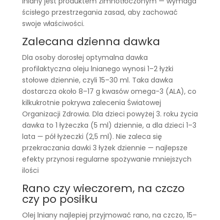
lniany jest produktem zimnotłoczonym — wymaga
ścisłego przestrzegania zasad, aby zachować
swoje właściwości.
Zalecana dzienna dawka
Dla osoby dorosłej optymalna dawka
profilaktyczna oleju lnianego wynosi 1–2 łyżki
stołowe dziennie, czyli 15–30 ml. Taka dawka
dostarcza około 8–17 g kwasów omega-3 (ALA), co
kilkukrotnie pokrywa zalecenia Światowej
Organizacji Zdrowia. Dla dzieci powyżej 3. roku życia
dawka to 1 łyżeczka (5 ml) dziennie, a dla dzieci 1–3
lata — pół łyżeczki (2,5 ml). Nie zaleca się
przekraczania dawki 3 łyżek dziennie — najlepsze
efekty przynosi regularne spożywanie mniejszych
ilości
Rano czy wieczorem, na czczo
czy po posiłku
Olej lniany najlepiej przyjmować rano, na czczo, 15–