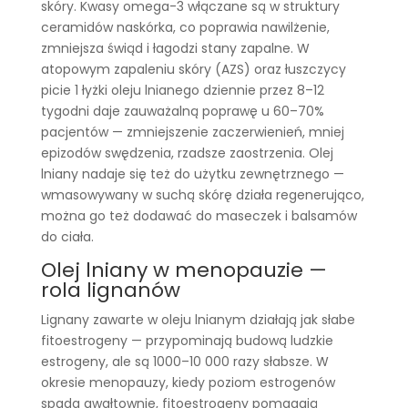
skóry. Kwasy omega-3 włączane są w struktury
ceramidów naskórka, co poprawia nawilżenie,
zmniejsza świąd i łagodzi stany zapalne. W
atopowym zapaleniu skóry (AZS) oraz łuszczycy
picie 1 łyżki oleju lnianego dziennie przez 8–12
tygodni daje zauważalną poprawę u 60–70%
pacjentów — zmniejszenie zaczerwienień, mniej
epizodów swędzenia, rzadsze zaostrzenia. Olej
lniany nadaje się też do użytku zewnętrznego —
wmasowywany w suchą skórę działa regenerująco,
można go też dodawać do maseczek i balsamów
do ciała.
Olej lniany w menopauzie —
rola lignanów
Lignany zawarte w oleju lnianym działają jak słabe
fitoestrogeny — przypominają budową ludzkie
estrogeny, ale są 1000–10 000 razy słabsze. W
okresie menopauzy, kiedy poziom estrogenów
spada gwałtownie, fitoestrogeny pomagają