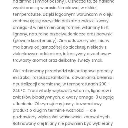
na zimno (zimnotłoczony). Oznacza to, że nasiona
wyciskane są w prasie ślimakowej w niskiej
temperaturze. Dzięki łagodnym warunkom w oleju
zachowują się wszystkie delikatne związki: kwasy
omega-3 w niezmienionej formie, witaminy E i K,
lignany, naturalne przeciwutleniacze oraz barwniki
(głównie karotenoidy). Zimnotłoczony olej lniany
ma barwę od jasnożółtej do złocistej, niekiedy z
zielonkawym odcieniem, intensywny orzechowo-
trawiasty aromat oraz delikatny świeży smak.
Olej rafinowany przechodzi wieloetapowe procesy
ekstrakcji rozpuszczalnikami, odwaniania, bielenia i
neutralizacji chemicznej w temperaturach 200–
240°C. Traci wtedy większość witamin, lignanów i
związków bioaktywnych, a kwasy omega-3 ulegają
utlenieniu. Otrzymujemy jasny, bezsmakowy
produkt o długim terminie ważności — ale
pozbawiony większości właściwości zdrowotnych.
Rafinowany olej lniany nie powinien być wybierany