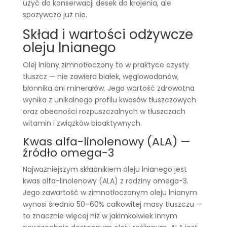
użyć do konserwacji desek do krojenia, ale
spozywczo już nie.
Skład i wartości odżywcze
oleju lnianego
Olej lniany zimnotłoczony to w praktyce czysty
tłuszcz — nie zawiera białek, węglowodanów,
błonnika ani minerałów. Jego wartość zdrowotna
wynika z unikalnego profilu kwasów tłuszczowych
oraz obecności rozpuszczalnych w tłuszczach
witamin i związków bioaktywnych.
Kwas alfa-linolenowy (ALA) —
źródło omega-3
Najważniejszym składnikiem oleju lnianego jest
kwas alfa-linolenowy (ALA) z rodziny omega-3.
Jego zawartość w zimnotłoczonym oleju lnianym
wynosi średnio 50–60% całkowitej masy tłuszczu —
to znacznie więcej niż w jakimkolwiek innym