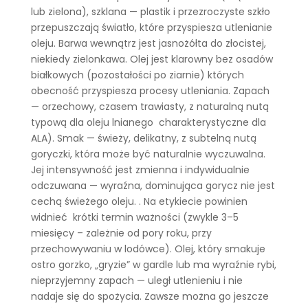
lub zielona), szklana — plastik i przezroczyste szkło
przepuszczają światło, które przyspiesza utlenianie
oleju. Barwa wewnątrz jest jasnożółta do złocistej,
niekiedy zielonkawa. Olej jest klarowny bez osadów
białkowych (pozostałości po ziarnie) których
obecność przyspiesza procesy utleniania. Zapach
— orzechowy, czasem trawiasty, z naturalną nutą
typową dla oleju lnianego charakterystyczne dla
ALA). Smak — świeży, delikatny, z subtelną nutą
goryczki, która może być naturalnie wyczuwalna.
Jej intensywność jest zmienna i indywidualnie
odczuwana — wyraźna, dominująca gorycz nie jest
cechą świeżego oleju. . Na etykiecie powinien
widnieć krótki termin ważności (zwykle 3–5
miesięcy – zależnie od pory roku, przy
przechowywaniu w lodówce). Olej, który smakuje
ostro gorzko, „gryzie” w gardle lub ma wyraźnie rybi,
nieprzyjemny zapach — uległ utlenieniu i nie
nadaje się do spożycia. Zawsze można go jeszcze