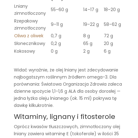
Lniany
55–60 g
14–17 g
18–20 g
zimnotłoczony
Rzepakowy
9–11 g
19–22 g
58–62 g
zimnotłoczony
Oliwa z oliwek
0,7 g
8 g
72 g
Słonecznikowy
0,2 g
65 g
20 g
Kokosowy
0 g
2 g
6 g
Widać wyraźnie, że olej lniany jest zdecydowanie
najbogatszym roślinnym źródłem omega-3. Dla
porównania: Światowa Organizacja Zdrowia zaleca
dzienne spożycie 1,1–1,6 g ALA dla osoby dorosłej —
jedna łyżka oleju lnianego (ok. 15 ml) pokrywa tę
dawkę kilkukrotnie.
Witaminy, lignany i fitosterole
Oprócz kwasów tłuszczowych, zimnotłoczony olej
lniany zawiera witaminę E (tokoferole) w ilości 35