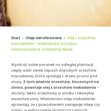
Start
Oleje nierafinowane
Olej z orzechów
9
9
macadamia – właściwości, korzyści i
zastosowanie w codziennej diecie
Wyobraź sobie poranek na odległej plantacji:
ciepły wiatr niesie zapach dojrzałych orzechów
macadamia, które spadają z drzew prosto pod
stopy
. Z tych właśnie orzechów, tłoczonych na
zimno, powstaje olej z orzechów makadamia
–
złocisty, lekko orzechowy w smaku i niezwykle
wszechstronny. Właściwości oleju makadamia
sprawiają, że z powodzeniem zastępuje oliwę czy
masło, a jednocześnie dostarcza cennych