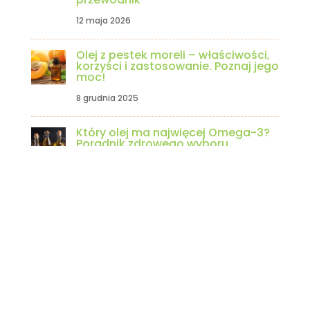
12 maja 2026
Olej z pestek moreli – właściwości,
korzyści i zastosowanie. Poznaj jego
moc!
8 grudnia 2025
Który olej ma najwięcej Omega-3?
Poradnik zdrowego wyboru
10 listopada 2025
Nierafinowane.pl wśród najlepszych
sklepów spożywczych online w
Polsce!
9 listopada 2025