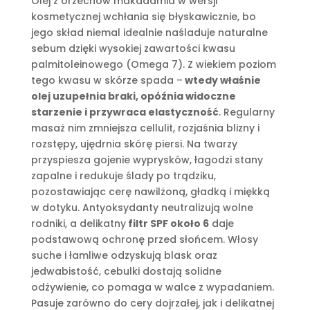
Olej z orzechów makadamia w wersji
kosmetycznej wchłania się błyskawicznie, bo
jego skład niemal idealnie naśladuje naturalne
sebum dzięki wysokiej zawartości kwasu
palmitoleinowego (Omega 7). Z wiekiem poziom
tego kwasu w skórze spada –
wtedy właśnie
olej uzupełnia braki, opóźnia widoczne
starzenie i przywraca elastyczność
. Regularny
masaż nim zmniejsza cellulit, rozjaśnia blizny i
rozstępy, ujędrnia skórę piersi. Na twarzy
przyspiesza gojenie wyprysków, łagodzi stany
zapalne i redukuje ślady po trądziku,
pozostawiając cerę nawilżoną, gładką i miękką
w dotyku. Antyoksydanty neutralizują wolne
rodniki, a delikatny
filtr SPF około 6
daje
podstawową ochronę przed słońcem. Włosy
suche i łamliwe odzyskują blask oraz
jedwabistość, cebulki dostają solidne
odżywienie, co pomaga w walce z wypadaniem.
Pasuje zarówno do cery dojrzałej, jak i delikatnej