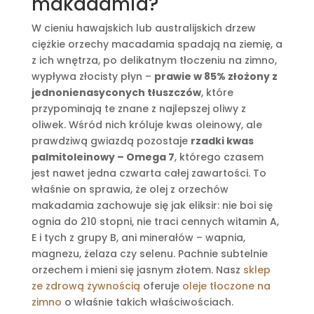
makadamia?
W cieniu hawajskich lub australijskich drzew
ciężkie orzechy macadamia spadają na ziemię, a
z ich wnętrza, po delikatnym tłoczeniu na zimno,
wypływa złocisty płyn –
prawie w 85% złożony z
jednonienasyconych tłuszczów
, które
przypominają te znane z najlepszej oliwy z
oliwek. Wśród nich króluje kwas oleinowy, ale
prawdziwą gwiazdą pozostaje
rzadki kwas
palmitoleinowy – Omega 7
, którego czasem
jest nawet jedna czwarta całej zawartości. To
właśnie on sprawia, że olej z orzechów
makadamia zachowuje się jak eliksir: nie boi się
ognia do 210 stopni, nie traci cennych witamin A,
E i tych z grupy B, ani minerałów – wapnia,
magnezu, żelaza czy selenu. Pachnie subtelnie
orzechem i mieni się jasnym złotem. Nasz
sklep
ze zdrową żywnością
oferuje
oleje tłoczone na
zimno
o właśnie takich właściwościach.