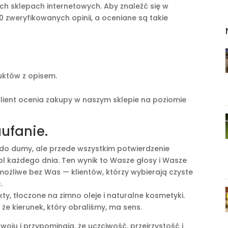
kich sklepach internetowych. Aby znaleźć się w
0 zweryfikowanych opinii, a oceniane są takie
któw z opisem.
 klient ocenia zakupy w naszym sklepie na poziomie
ufanie.
 do dumy, ale przede wszystkim potwierdzenie
pl każdego dnia. Ten wynik to Wasze głosy i Wasze
możliwe bez Was — klientów, którzy wybierają czyste
.
ty, tłoczone na zimno oleje i naturalne kosmetyki.
że kierunek, który obraliśmy, ma sens.
woju i przypominają, że uczciwość, przejrzystość i