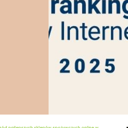
śród najlepszych sklepów spożywczych online w