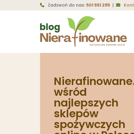
Zadzwoń do nas:
501 551 295
|
Kont
Nierafinowane
wśród
najlepszych
sklepów
spożywczych