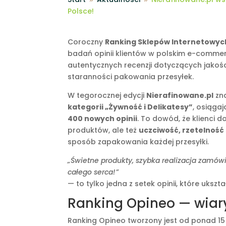
Polsce!
Coroczny
Ranking Sklepów Internetowyc
badań opinii klientów w polskim e-commer
autentycznych recenzji dotyczących jakości
staranności pakowania przesyłek.
W tegorocznej edycji
Nierafinowane.pl
zna
kategorii „Żywność i Delikatesy”
, osiąga
400 nowych opinii
. To dowód, że klienci 
produktów, ale też
uczciwość, rzetelność 
sposób zapakowania każdej przesyłki.
„Świetne produkty, szybka realizacja zamó
całego serca!”
— to tylko jedna z setek opinii, które uksz
Ranking Opineo — wiar
Ranking Opineo tworzony jest od ponad 15 