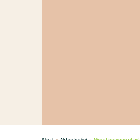
Start
Aktualności
Nierafinowane.pl w
9
9