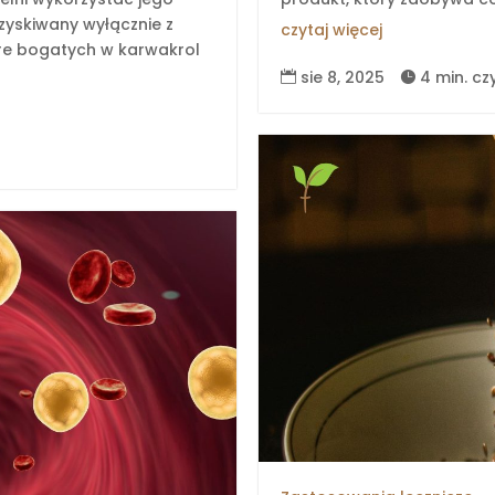
zyskiwany wyłącznie z
czytaj więcej
re bogatych w karwakrol
sie 8, 2025
4 min. cz

