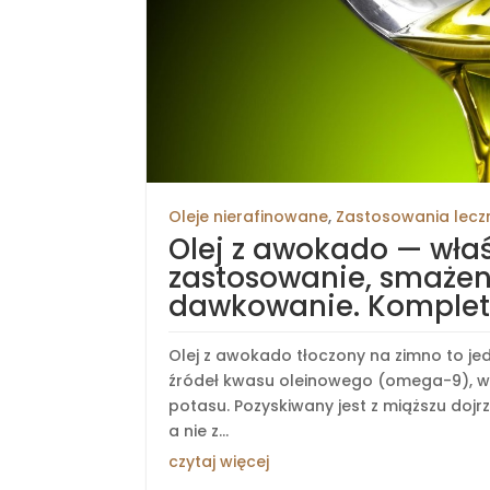
Oleje nierafinowane
,
Zastosowania lecz
Olej z awokado — właś
zastosowanie, smażeni
dawkowanie. Komplet
Olej z awokado tłoczony na zimno to je
źródeł kwasu oleinowego (omega-9), wita
potasu. Pozyskiwany jest z miąższu do
a nie z...
czytaj więcej