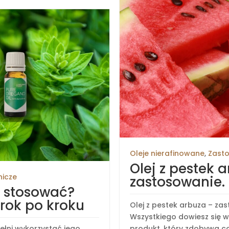
Oleje nierafinowane
,
Zasto
Olej z pestek 
nicze
zastosowanie.
k stosować?
rok po kroku
Olej z pestek arbuza – za
Wszystkiego dowiesz się w 
ełni wykorzystać jego
produkt, który zdobywa co