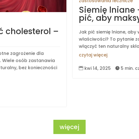
Zastosowania lecznicze
Siemię lniane 
pić, aby maks
ć cholesterol –
Jak pić siemię lniane, ab
właściwości? To pytanie z
włączyć ten naturalny skła
otne zagrożenie dla
czytaj więcej
 Wiele osób zastanawia
aturalny, bez konieczności
kwi 14, 2025
5 min. c


więcej