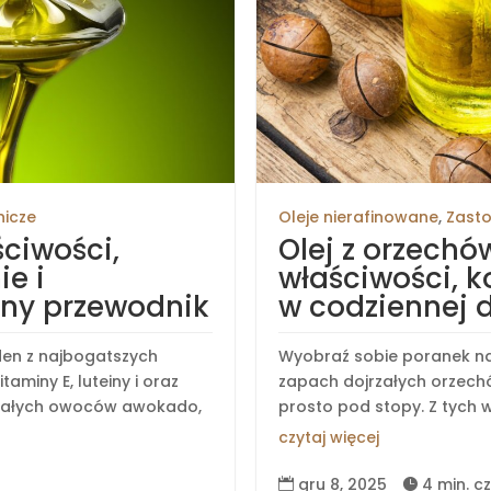
nicze
Oleje nierafinowane
,
Zasto
ciwości,
Olej z orzec
e i
właściwości, k
ny przewodnik
w codziennej d
den z najbogatszych
Wyobraź sobie poranek na o
miny E, luteiny i oraz
zapach dojrzałych orzech
jrzałych owoców awokado,
prosto pod stopy. Z tych w
czytaj więcej
gru 8, 2025
4 min. c

