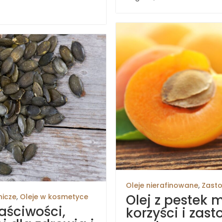
Oleje nierafinowane
,
Zasto
Olej z pestek 
nicze
,
Oleje w kosmetyce
łaściwości,
korzyści i zas