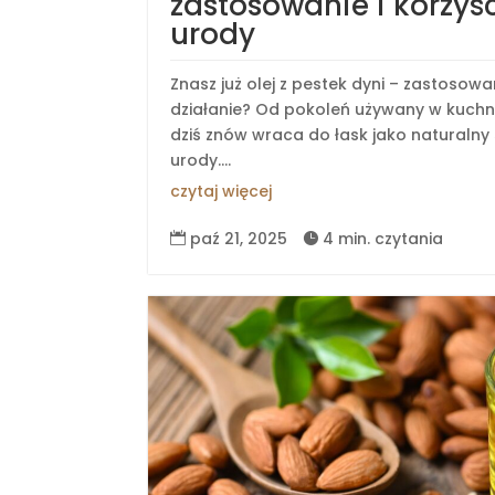
zastosowanie i korzyśc
urody
Znasz już olej z pestek dyni – zastosowan
działanie? Od pokoleń używany w kuchni
dziś znów wraca do łask jako naturalny 
urody....
czytaj więcej
paź 21, 2025
4 min. czytania

