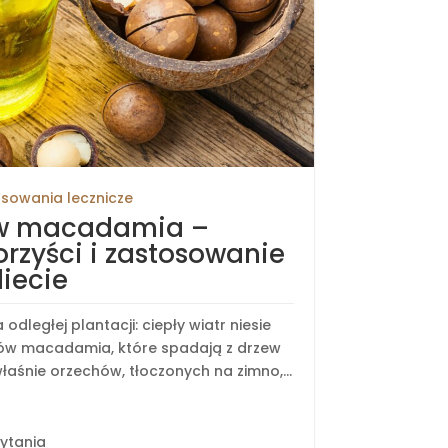
sowania lecznicze
hów macadamia –
orzyści i zastosowanie
iecie
dległej plantacji: ciepły wiatr niesie
ów macadamia, które spadają z drzew
łaśnie orzechów, tłoczonych na zimno,...
zytania