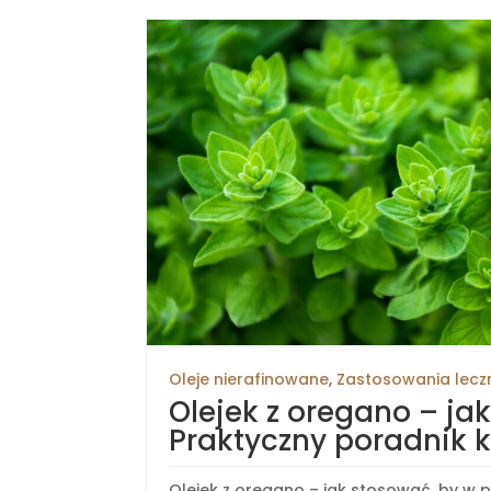
Oleje nierafinowane
,
Zastosowania lecz
Olejek z oregano – ja
Praktyczny poradnik k
Olejek z oregano – jak stosować, by w p