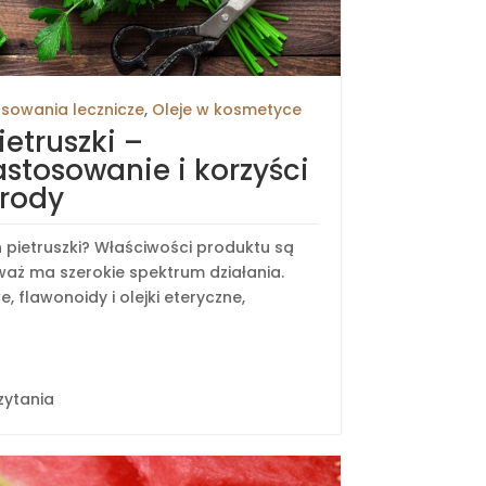
sowania lecznicze
,
Oleje w kosmetyce
ietruszki –
astosowanie i korzyści
urody
on pietruszki? Właściwości produktu są
aż ma szerokie spektrum działania.
 flawonoidy i olejki eteryczne,
zytania