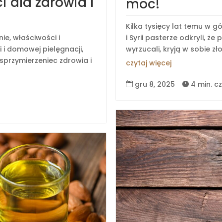
i dla zdrowia i
moc!
Kilka tysięcy lat temu w gór
ie, właściwości i
i Syrii pasterze odkryli, że
 i domowej pielęgnacji,
wyrzucali, kryją w sobie złoc
sprzymierzeniec zdrowia i
czytaj więcej
gru 8, 2025
4 min. c

