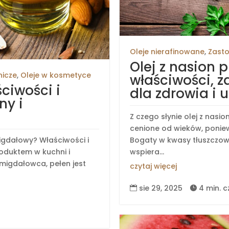
Oleje nierafinowane
,
Zasto
Olej z nasion p
nicze
,
Oleje w kosmetyce
właściwości, z
ciwości i
dla zdrowia i 
ny i
Z czego słynie olej z nasi
cenione od wieków, poniew
igdałowy? Właściwości i
Bogaty w kwasy tłuszczowe,
oduktem w kuchni i
wspiera...
migdałowca, pełen jest
czytaj więcej
sie 29, 2025
4 min. c

