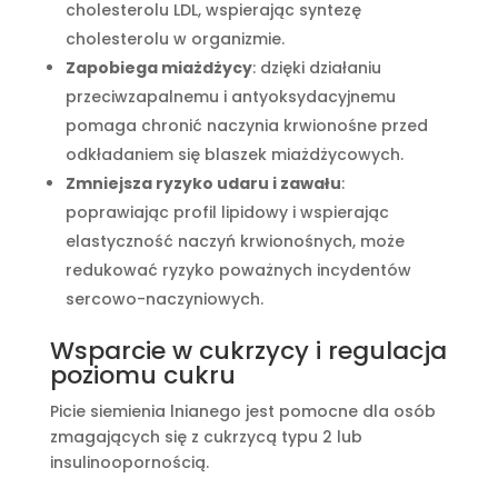
cholesterolu LDL, wspierając syntezę
cholesterolu w organizmie.
Zapobiega miażdżycy
: dzięki działaniu
przeciwzapalnemu i antyoksydacyjnemu
pomaga chronić naczynia krwionośne przed
odkładaniem się blaszek miażdżycowych.
Zmniejsza ryzyko udaru i zawału
:
poprawiając profil lipidowy i wspierając
elastyczność naczyń krwionośnych, może
redukować ryzyko poważnych incydentów
sercowo-naczyniowych.
Wsparcie w cukrzycy i regulacja
poziomu cukru
Picie siemienia lnianego jest pomocne dla osób
zmagających się z cukrzycą typu 2 lub
insulinoopornością.