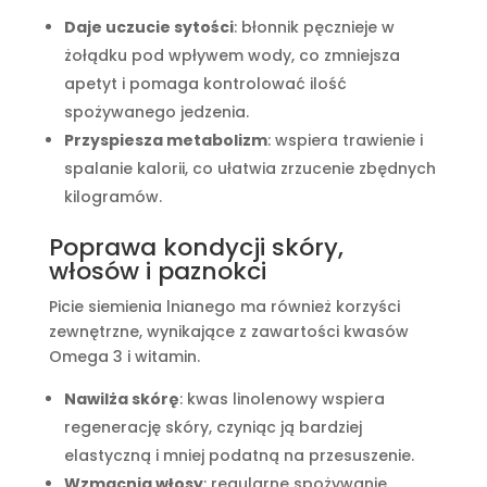
Daje uczucie sytości
: błonnik pęcznieje w
żołądku pod wpływem wody, co zmniejsza
apetyt i pomaga kontrolować ilość
spożywanego jedzenia.
Przyspiesza metabolizm
: wspiera trawienie i
spalanie kalorii, co ułatwia zrzucenie zbędnych
kilogramów.
Poprawa kondycji skóry,
włosów i paznokci
Picie siemienia lnianego ma również korzyści
zewnętrzne, wynikające z zawartości kwasów
Omega 3 i witamin.
Nawilża skórę
: kwas linolenowy wspiera
regenerację skóry, czyniąc ją bardziej
elastyczną i mniej podatną na przesuszenie.
Wzmacnia włosy
: regularne spożywanie