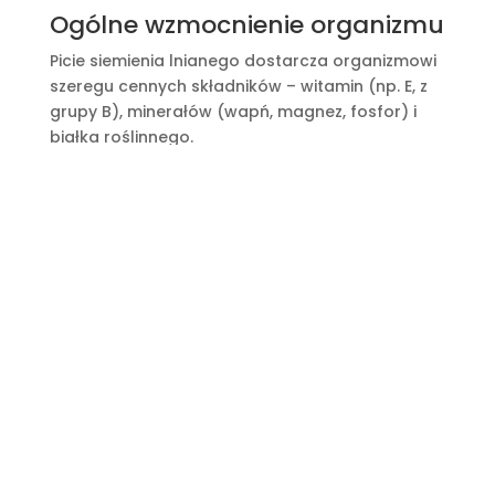
Ogólne wzmocnienie organizmu
Picie siemienia lnianego dostarcza organizmowi
szeregu cennych składników – witamin (np. E, z
grupy B), minerałów (wapń, magnez, fosfor) i
białka roślinnego.
Wzmacnia odporność
: antyoksydanty i kwasy
tłuszczowe wspierają układ immunologiczny.
Działa odżywczo
: jest naturalnym źródłem
energii i składników budulcowych dla
organizmu.
Podsumowanie:
maksymalizuj korzyści z
siemienia lnianego
Jak pić siemię lniane, by czerpać z niego
maksimum
? Klucz leży w świeżym mieleniu,