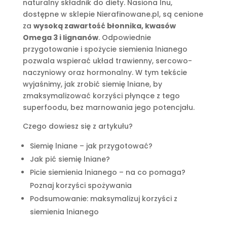
naturalny składnik do diety. Nasiona lnu,
dostępne w sklepie Nierafinowane.pl, są cenione
za
wysoką zawartość błonnika, kwasów
Omega 3 i lignanów
. Odpowiednie
przygotowanie i spożycie siemienia lnianego
pozwala wspierać układ trawienny, sercowo-
naczyniowy oraz hormonalny. W tym tekście
wyjaśnimy, jak zrobić siemię lniane, by
zmaksymalizować korzyści płynące z tego
superfoodu, bez marnowania jego potencjału.
Czego dowiesz się z artykułu?
Siemię lniane – jak przygotować?
Jak pić siemię lniane?
Picie siemienia lnianego – na co pomaga?
Poznaj korzyści spożywania
Podsumowanie: maksymalizuj korzyści z
siemienia lnianego