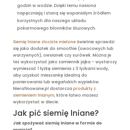
godzin w wodzie. Dzięki temu nasiona
napęcznieją i staną się wspaniałym źródłem
korzystnych dla naszego układu
pokarmowego błonników śluzowych.
Siemię lniane złociste mielone
świetnie sprawdzi
się jako dodatek do smoothie (owocowych lub
warzywnych), owsianek czy surówek. Można je
też wykorzystać jako zamiennik jajka – wystarczy
wymieszać 1 łyżkę siemienia z 3 łyżkami wody,
aby uzyskać mieszankę idealną do
panierowania lub wegańskich wypieków.
Nierafinowane.pl dostarcza
produkty z
siemieniem lnianym
, które łatwo możesz
wykorzystać w diecie.
Jak pić siemię lniane?
Jak spożywać siemię lniane w formie do
wypicia
?