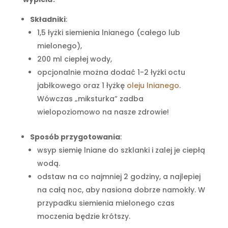
Składniki
:
1,5 łyżki siemienia lnianego (całego lub
mielonego),
200 ml ciepłej wody,
opcjonalnie można dodać 1-2 łyżki octu
jabłkowego oraz 1 łyżkę
oleju lnianego
.
Wówczas „miksturka” zadba
wielopoziomowo na nasze zdrowie!
Sposób przygotowania
:
wsyp siemię lniane do szklanki i zalej je ciepłą
wodą.
odstaw na co najmniej 2 godziny, a najlepiej
na całą noc, aby nasiona dobrze namokły. W
przypadku siemienia mielonego czas
moczenia będzie krótszy.