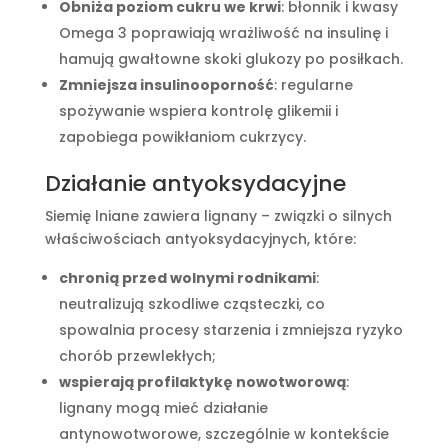
Obniża poziom cukru we krwi
: błonnik i kwasy
Omega 3 poprawiają wrażliwość na insulinę i
hamują gwałtowne skoki glukozy po posiłkach.
Zmniejsza insulinooporność
: regularne
spożywanie wspiera kontrolę glikemii i
zapobiega powikłaniom cukrzycy.
Działanie antyoksydacyjne
Siemię lniane zawiera lignany – związki o silnych
właściwościach antyoksydacyjnych, które:
chronią przed wolnymi rodnikami
:
neutralizują szkodliwe cząsteczki, co
spowalnia procesy starzenia i zmniejsza ryzyko
chorób przewlekłych;
wspierają profilaktykę nowotworową
:
lignany mogą mieć działanie
antynowotworowe, szczególnie w kontekście