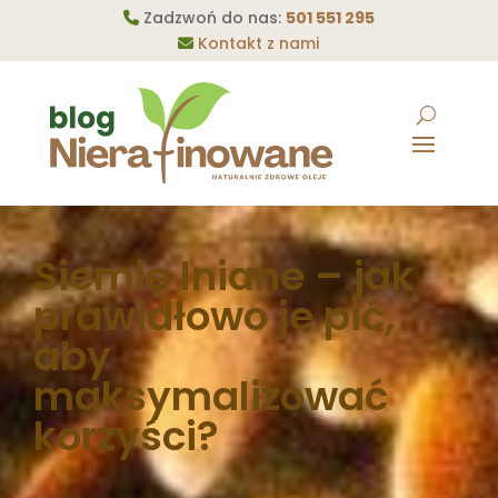
Zadzwoń do nas:
501 551 295
Kontakt z nami
Siemię lniane – jak
prawidłowo je pić,
aby
maksymalizować
korzyści?