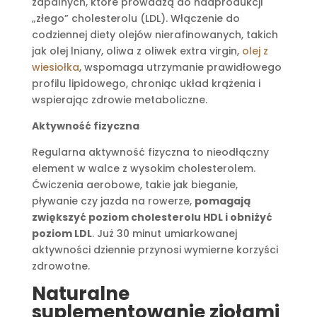
zapalnych, które prowadzą do nadprodukcji
„złego” cholesterolu (LDL). Włączenie do
codziennej diety olejów nierafinowanych, takich
jak olej lniany, oliwa z oliwek extra virgin,
olej z
wiesiołka
, wspomaga utrzymanie prawidłowego
profilu lipidowego, chroniąc układ krążenia i
wspierając zdrowie metaboliczne.
Aktywność fizyczna
Regularna aktywność fizyczna to nieodłączny
element w walce z wysokim cholesterolem.
Ćwiczenia aerobowe, takie jak bieganie,
pływanie czy jazda na rowerze,
pomagają
zwiększyć poziom cholesterolu HDL i obniżyć
poziom LDL
. Już 30 minut umiarkowanej
aktywności dziennie przynosi wymierne korzyści
zdrowotne.
Naturalne
suplementowanie ziołami