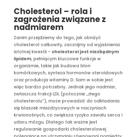
Cholesterol – rola i
zagrożenia związane z
nadmiarem
Zanim przejdziemy do tego, jak obniżyć
cholesterol całkowity, zacznijmy od wyjaśnienia
istotnej kwestii –
cholesterol jest niezbędnym
lipidem
, pełniącym kluczowe funkcje w
organizmie, takie jak budowa błon
komórkowych, synteza hormonów steroidowych
oraz produkcja witaminy D. Sam w sobie jest
więc bardzo potrzebny. Jednak jego nadmiar,
zwłaszcza frakcji LDL (potocznie „złego
cholesterolu”), może prowadzić do odkładania
się blaszek miażdżycowych w naczyniach
krwionośnych, co zwiększa ryzyko zawału serca i
udaru mózgu. Dlatego tak ważne jest
regulowanie gospodarki cholesterolowej
polegające na utrzymaniu równowagi pomiędzy