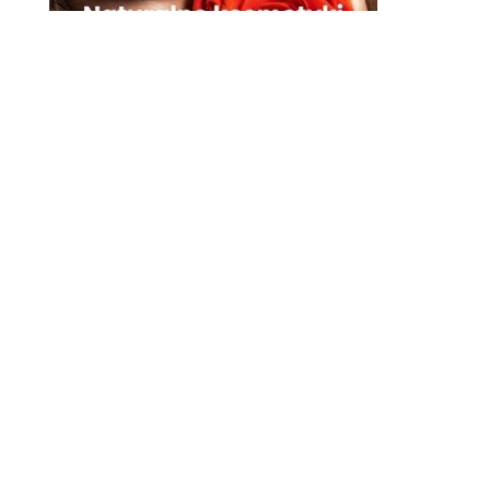
Najnowsze wpisy
Olej lniany — właściwości,
zastosowanie i dawkowanie.
Kompletny przewodnik
10 czerwca 2026
Olej z awokado — właściwości,
zastosowanie, smażenie i
dawkowanie. Kompletny
przewodnik
12 maja 2026
Olej z orzechów macadamia –
właściwości, korzyści i